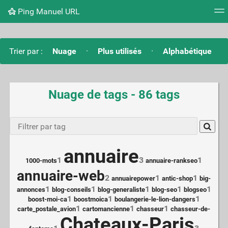
Ping Manuel URL
Nuage de tags
Mur d'images
Quotidien
Flux RS
Trier par :
Nuage
·
Plus utilisés
·
Alphabétique
Nuage de tags - 86 tags
Type 1 o
more
characte
for
annuaire
results.
1
3
1
1000-mots
annuaire-rankseo
annuaire-web
2
1
1
annuairepower
antic-shop
big-
1
1
1
1
1
annonces
blog-conseils
blog-generaliste
blog-seo
blogseo
1
1
1
boost-moi-ca
boostmoica
boulangerie-le-lion-dangers
1
1
1
carte_postale_avion
cartomancienne
chasseur
chasseur-de-
Chateaux-Paris