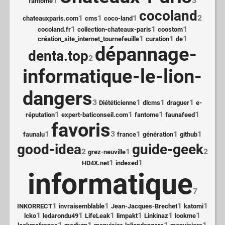
1
3
fantome
cocoland
1
1
1
2
chateauxparis.com
cms
coco-land
1
1
1
cocoland.fr
collection-chateaux-paris
coostom
1
1
1
création_site_internet_tournefeuille
curation
de
dépannage-
denta.top
2
informatique-le-lion-
dangers
3
1
1
1
Diététicienne
dlcms
draguer
e-
1
1
1
1
réputation
expert-baticonseil.com
fantome
faunafeed
favoris
1
3
1
1
1
faunalu
france
génération
github
good-idea
guide-geek
2
1
2
grez-neuville
1
1
HD4X.net
indexed
informatique
7
1
1
1
1
INKORRECT
invraisemblable
Jean-Jacques-Brechet
katomi
1
1
1
1
1
1
lcko
ledarondu49
LifeLeak
limpakt
Linkinaz
lookme
1
1
1
1