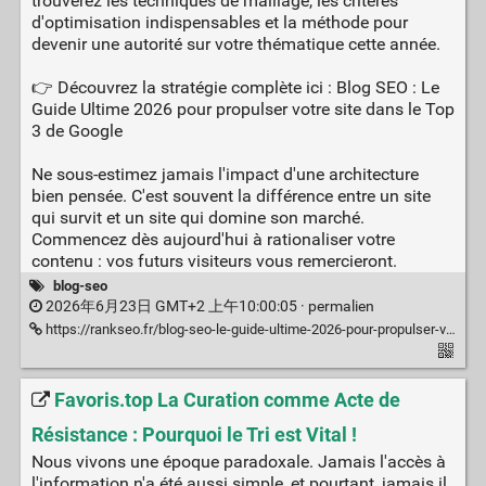
trouverez les techniques de maillage, les critères
d'optimisation indispensables et la méthode pour
devenir une autorité sur votre thématique cette année.
👉 Découvrez la stratégie complète ici : Blog SEO : Le
Guide Ultime 2026 pour propulser votre site dans le Top
3 de Google
Ne sous-estimez jamais l'impact d'une architecture
bien pensée. C'est souvent la différence entre un site
qui survit et un site qui domine son marché.
Commencez dès aujourd'hui à rationaliser votre
contenu : vos futurs visiteurs vous remercieront.
blog-seo
2026年6月23日 GMT+2 上午10:00:05 ·
permalien
https://rankseo.fr/blog-seo-le-guide-ultime-2026-pour-propulser-votre-site-dans-le-top-3-de-google
Favoris.top La Curation comme Acte de
Résistance : Pourquoi le Tri est Vital !
Nous vivons une époque paradoxale. Jamais l'accès à
l'information n'a été aussi simple, et pourtant, jamais il