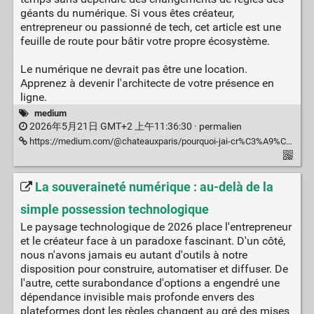
géants du numérique. Si vous êtes créateur,
entrepreneur ou passionné de tech, cet article est une
feuille de route pour bâtir votre propre écosystème.
Le numérique ne devrait pas être une location.
Apprenez à devenir l'architecte de votre présence en
ligne.
medium
2026年5月21日 GMT+2 上午11:36:30 ·
permalien
https://medium.com/@chateauxparis/pourquoi-jai-cr%C3%A9%C3%A9-ze-web-fr-reprendre-le-contr%C3%B4le-de-son-architecture-num%C3%A9rique-en-2026-63621fd9e76e
La souveraineté numérique : au-delà de la
simple possession technologique
Le paysage technologique de 2026 place l'entrepreneur
et le créateur face à un paradoxe fascinant. D'un côté,
nous n'avons jamais eu autant d'outils à notre
disposition pour construire, automatiser et diffuser. De
l'autre, cette surabondance d'options a engendré une
dépendance invisible mais profonde envers des
plateformes dont les règles changent au gré des mises