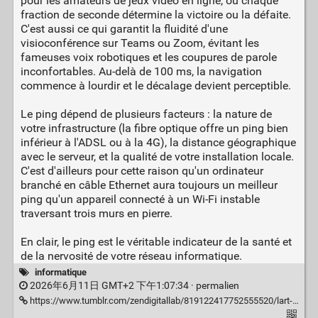
pour les amateurs de jeux vidéo en ligne, où chaque
fraction de seconde détermine la victoire ou la défaite.
C'est aussi ce qui garantit la fluidité d'une
visioconférence sur Teams ou Zoom, évitant les
fameuses voix robotiques et les coupures de parole
inconfortables. Au-delà de 100 ms, la navigation
commence à lourdir et le décalage devient perceptible.
Le ping dépend de plusieurs facteurs : la nature de
votre infrastructure (la fibre optique offre un ping bien
inférieur à l'ADSL ou à la 4G), la distance géographique
avec le serveur, et la qualité de votre installation locale.
C'est d'ailleurs pour cette raison qu'un ordinateur
branché en câble Ethernet aura toujours un meilleur
ping qu'un appareil connecté à un Wi-Fi instable
traversant trois murs en pierre.
En clair, le ping est le véritable indicateur de la santé et
de la nervosité de votre réseau informatique.
informatique
2026年6月11日 GMT+2 下午1:07:34 ·
permalien
https://www.tumblr.com/zendigitallab/819122417752555520/lart-du-minimalisme-digital-all%C3%A9ger-son-esprit