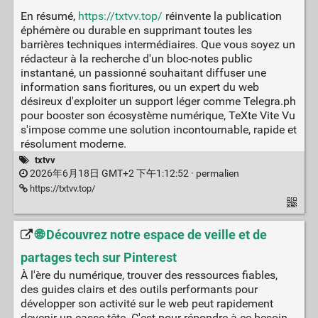
En résumé,
https://txtvv.top/
réinvente la publication
éphémère ou durable en supprimant toutes les
barrières techniques intermédiaires. Que vous soyez un
rédacteur à la recherche d'un bloc-notes public
instantané, un passionné souhaitant diffuser une
information sans fioritures, ou un expert du web
désireux d'exploiter un support léger comme Telegra.ph
pour booster son écosystème numérique, TeXte Vite Vu
s'impose comme une solution incontournable, rapide et
résolument moderne.
txtvv
2026年6月18日 GMT+2 下午1:12:52 ·
permalien
https://txtvv.top/
🌐 Découvrez notre espace de veille et de
partages tech sur Pinterest
À l'ère du numérique, trouver des ressources fiables,
des guides clairs et des outils performants pour
développer son activité sur le web peut rapidement
devenir un casse-tête. C'est pour répondre à ce besoin