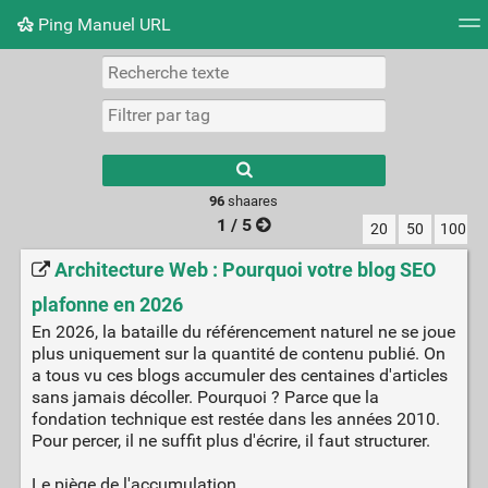
Ping Manuel URL
Nuage de tags
Mur d'images
Quotidien
Flux RS
Type 1 or more
characters for
results.
96
shaares
1 / 5
20
50
100
Architecture Web : Pourquoi votre blog SEO
plafonne en 2026
En 2026, la bataille du référencement naturel ne se joue
plus uniquement sur la quantité de contenu publié. On
a tous vu ces blogs accumuler des centaines d'articles
sans jamais décoller. Pourquoi ? Parce que la
fondation technique est restée dans les années 2010.
Pour percer, il ne suffit plus d'écrire, il faut structurer.
Le piège de l'accumulation