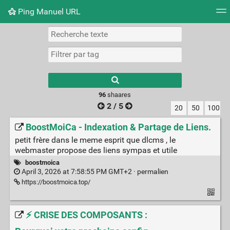
Ping Manuel URL
Nuage de tags
Mur d'images
Quotidien
Flux RS
Type 1 or more
characters for
results.
96
shaares
2 / 5
20
50
100
BoostMoiCa - Indexation & Partage de Liens.
petit frère dans le meme esprit que dlcms , le
webmaster propose des liens sympas et utile
boostmoica
April 3, 2026 at 7:58:55 PM GMT+2 ·
permalien
https://boostmoica.top/
⚡ CRISE DES COMPOSANTS :