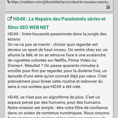
https://medium.com/@BoostMoiCa/cocoland-le-nouveau-sanctuaire-du-tchat-en-ligne-sans-inscription-6fad63c3e1d0
HD4X : Le Repaire des Passionnés séries et
films SEO WEB NET
HD4X : Votre boussole passionnée dans la jungle des
écrans
On ne va pas se mentir : choisir quoi regarder est
devenu un sport de haut niveau. On rentre chez soi, on
allume la télé, et on se retrouve face à une avalanche
de vignettes colorées sur Netflix, Prime Video ou
Disney+. Résultat ? On passe quarante minutes à
scroller pour finir par regarder, pour la dixième fois, un
épisode d’une série qu’on connaît déjà par cœur. C’est
précisément pour briser cette routine et redonner du
sens à vos soirées que HD4X a été créé.
HD4X, ce n’est pas un algorithme de plus. C’est un
espace pensé par des humains, pour des humains.
Notre mission est simple : être votre filtre de confiance
dans un océan de contenus numériques. Nous croyons