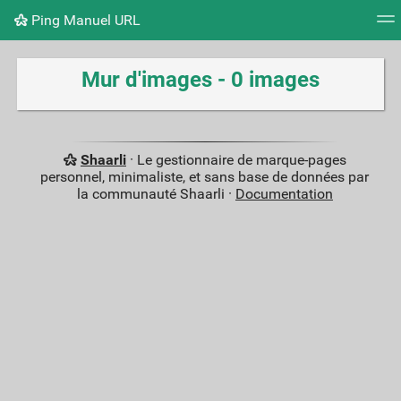
Ping Manuel URL
Nuage de tags
Mur d'images
Quotidien
Flux RS
Mur d'images - 0 images
Shaarli
· Le gestionnaire de marque-pages
personnel, minimaliste, et sans base de données par
la communauté Shaarli ·
Documentation