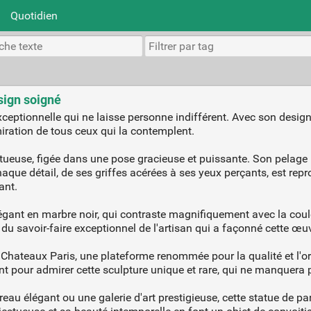
Quotidien
sign soigné
ceptionnelle qui ne laisse personne indifférent. Avec son design
dmiration de tous ceux qui la contemplent.
tueuse, figée dans une pose gracieuse et puissante. Son pelage 
. Chaque détail, de ses griffes acérées à ses yeux perçants, est r
ant.
égant en marbre noir, qui contraste magnifiquement avec la coule
 du savoir-faire exceptionnel de l'artisan qui a façonné cette œuv
Chateaux Paris, une plateforme renommée pour la qualité et l'ori
nt pour admirer cette sculpture unique et rare, qui ne manquera p
eau élégant ou une galerie d'art prestigieuse, cette statue de p