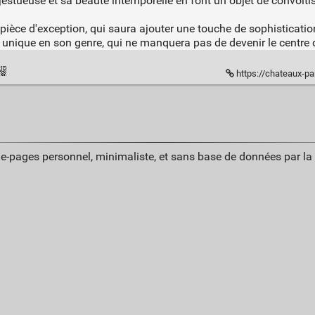
estueuse et sa beauté intemporelle en font un objet de convoitis
ièce d'exception, qui saura ajouter une touche de sophistication 
e unique en son genre, qui ne manquera pas de devenir le centre d
https://chateaux-pa
ue-pages personnel, minimaliste, et sans base de données par l