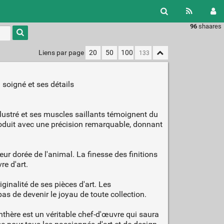
96
shaares
Type 1 or
more
characters
Liens par page
20
50
100
for
results.
 soigné et ses détails
lustré et ses muscles saillants témoignent du
eproduit avec une précision remarquable, donnant
ur dorée de l'animal. La finesse des finitions
re d'art.
ginalité de ses pièces d'art. Les
as de devenir le joyau de toute collection.
anthère est un véritable chef-d'œuvre qui saura