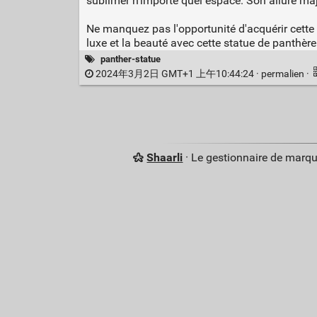
sublimer n'importe quel espace. Son allure maj
Ne manquez pas l'opportunité d'acquérir cette p
luxe et la beauté avec cette statue de panthèr
panther-statue
2024年3月2日 GMT+1 上午10:44:24 ·
permalien
·
Shaarli
· Le gestionnaire de marq