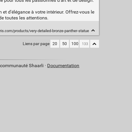
e pour tous les passionnés d'art et de design.
et d'élégance à votre intérieur. Offrez-vous le
e toutes les attentions.
ris.com/products/very-detailed-bronze-panther-statue
Liens par page
20
50
100
a communauté Shaarli ·
Documentation