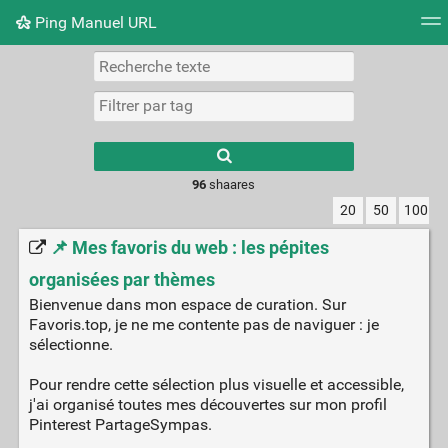
Ping Manuel URL
Nuage de tags
Mur d'images
Quotidien
Flux RS
Type 1 or more
characters for
results.
96
shaares
20
50
100
📌 Mes favoris du web : les pépites
organisées par thèmes
Bienvenue dans mon espace de curation. Sur
Favoris.top, je ne me contente pas de naviguer : je
sélectionne.
Pour rendre cette sélection plus visuelle et accessible,
j'ai organisé toutes mes découvertes sur mon profil
Pinterest PartageSympas.