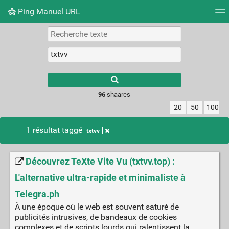
Ping Manuel URL
Nuage de tags
Mur d'images
Quotidien
Flux RS
Type 1 or more
characters for
results.
96
shaares
20
50
100
1 résultat taggé
txtvv
Découvrez TeXte Vite Vu (txtvv.top) :
L'alternative ultra-rapide et minimaliste à
Telegra.ph
À une époque où le web est souvent saturé de
publicités intrusives, de bandeaux de cookies
complexes et de scripts lourds qui ralentissent la