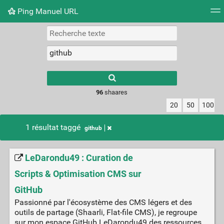
Ping Manuel URL
Nuage de tags
Mur d'images
Quotidien
Flux RS
Type 1 or more
characters for
results.
96
shaares
20
50
100
1 résultat taggé
github
LeDarondu49 : Curation de
Scripts & Optimisation CMS sur
GitHub
Passionné par l'écosystème des CMS légers et des
outils de partage (Shaarli, Flat-file CMS), je regroupe
sur mon espace GitHub LeDarondu49 des ressources